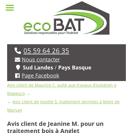
05 59 64 26 35
Nous contacter
Sud Landes
/
Pays Basque
Page Facebook
Navigation
Avis client de Maurice C. suite aux travaux d’isolation à
des
Magescq
→
avis
←
Avis client de Josette S. traitement termites à Mont de
Marsan
Avis client de Jeanine M. pour un
traitement bois à Anglet