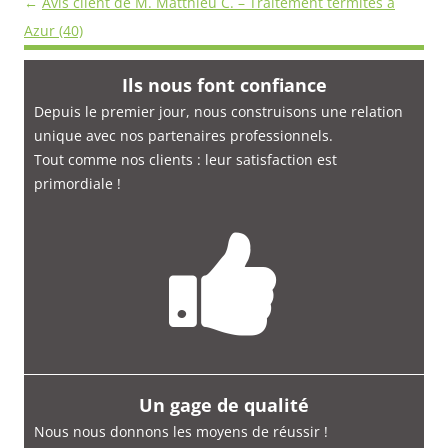
avis
←
Avis client de M. Matthieu C. – Traitement termites à
Azur (40)
Ils nous font confiance
Depuis le premier jour, nous construisons une relation
unique avec nos partenaires professionnels.
Tout comme nos clients : leur satisfaction est
primordiale
!
Un gage de qualité
Nous nous donnons les moyens de réussir !