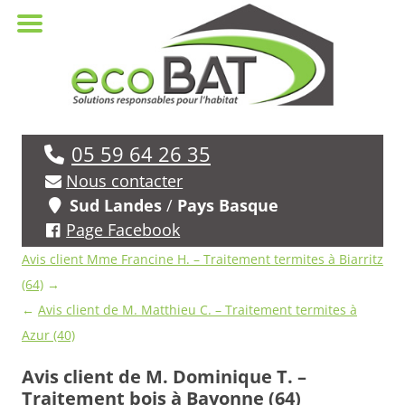
05 59 64 26 35
Nous contacter
Sud Landes
/
Pays Basque
Page Facebook
Navigation
Avis client Mme Francine H. – Traitement termites à Biarritz
des
(64)
→
avis
←
Avis client de M. Matthieu C. – Traitement termites à
Azur (40)
Avis client de M. Dominique T. –
Traitement bois à Bayonne (64)