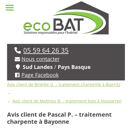
05 59 64 26 35
Nous contacter
Sud Landes
/
Pays Basque
Page Facebook
Navigation
Avis client de Brigitte G. – traitement charpente à Biarritz
des
→
avis
←
Avis client de Mathieu B. – traitement bois à Hasparren
Avis client de Pascal P. – traitement
charpente à Bayonne