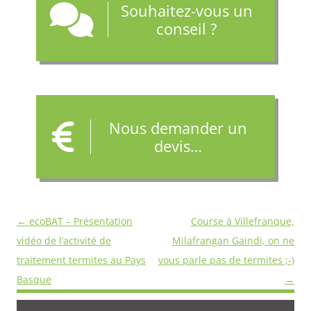
Souhaitez-vous un
conseil ?
Nous demander un
devis…
Navigation
←
ecoBAT – Présentation
Course à Villefranque,
des
vidéo de l’activité de
Milafrangan Gaindi, on ne
articles
traitement termites au Pays
vous parle pas de termites ;-)
Basque
→