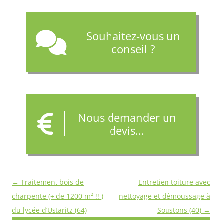
Souhaitez-vous un
conseil ?
Nous demander un
devis...
Navigation
←
Traitement bois de
Entretien toiture avec
des
charpente (+ de 1200 m² !! )
nettoyage et démoussage à
articles
du lycée d’Ustaritz (64)
Soustons (40)
→