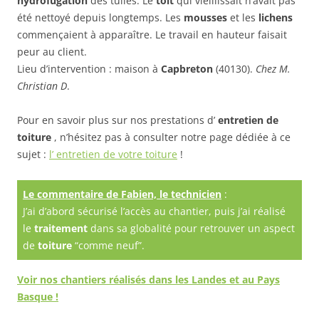
hydrofugation
des tuiles. Le
toit
qui vieillissait n’avait pas
été nettoyé depuis longtemps. Les
mousses
et les
lichens
commençaient à apparaître. Le travail en hauteur faisait
peur au client.
Lieu d’intervention : maison à
Capbreton
(40130).
Chez M.
Christian D
.
Pour en savoir plus sur nos prestations d’
entretien de
toiture
, n’hésitez pas à consulter notre page dédiée à ce
sujet :
l’ entretien de votre toiture
!
Le commentaire de Fabien, le technicien
:
J’ai d’abord sécurisé l’accès au chantier, puis j’ai réalisé
le
traitement
dans sa globalité pour retrouver un aspect
de
toiture
“comme neuf”.
Voir nos chantiers réalisés dans les
Landes
et au
Pays
Basque
!