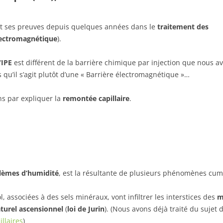
it ses preuves depuis quelques années dans le
traitement des
électromagnétique
).
’
IPE
est différent de la barrière chimique par injection que nous a
s qu’il s’agit plutôt d’une « Barrière électromagnétique »…
s par expliquer la
remontée capillaire
.
lèmes d’humidité
, est la résultante de plusieurs phénomènes cum
, associées à des sels minéraux, vont infiltrer les interstices des
m
urel ascensionnel
(
loi de Jurin
). (Nous avons déjà traité du sujet
llaires
)