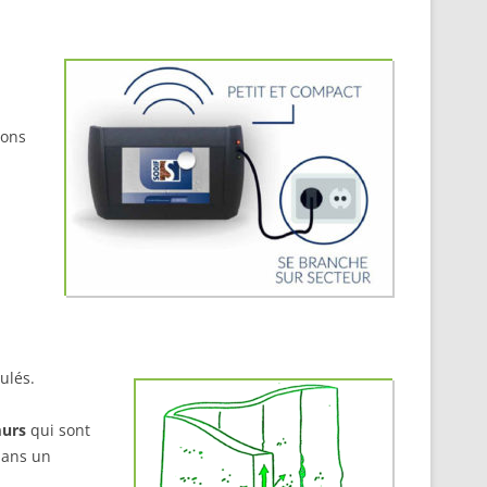
vons
ulés.
urs
qui sont
 dans un