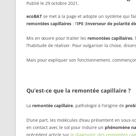
articles
Publié le
29 octobre 2021
,
ecoBAT
se met à la page et adopte un système qui fa
remontées capillaires
: l’
IPE
(
Inverseur de polarité 
Mis en œuvre pour traiter les
remontées capillaires
, l
l’habitude de réaliser. Pour vulgariser la chose, dison
Mais pour expliquer son fonctionnement, commençon
Qu’est-ce que la remontée capillaire ?
La
remontée capillaire
, pathologie à l’origine de
prob
D’une part, les molécules d’eau présentent en sous-sol
en contact avec le sol pour induire un
phénomène nat
précédent article sur
le diagnostic des remontées capi