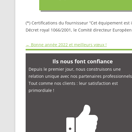
(*) Certifications du fournisseur “Cet équipement est
Décret royal 1066/2001, le Comité directeur Européen 
Navigation
←
Bonne année 2022 et meilleurs vœux !
des
Ils nous font confiance
articles
Depuis le premier jour, nous construisons une
relation unique avec nos partenaires professionnels
Tout comme nos clients : leur satisfaction est
primordiale
!