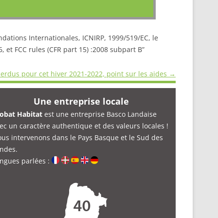
ndations Internationales, ICNIRP, 1999/519/EC, le
 et FCC rules (CFR part 15) :2008 subpart B”
erdus pour cet hiver 2021-2022, point sur les aides
→
Une entreprise locale
obat Habitat
est une entreprise Basco Landaise
ec un caractère authentique et des valeurs locales !
us intervenons dans le Pays Basque et le Sud des
ndes.
ngues parlées :