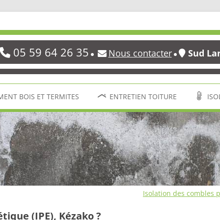
05 59 64 26 35
Nous contacter
Sud La
Aller
au
MENT BOIS ET TERMITES
ENTRETIEN TOITURE
ISO
contenu
Isolation des combles p
tique (IPE), Kézako ?