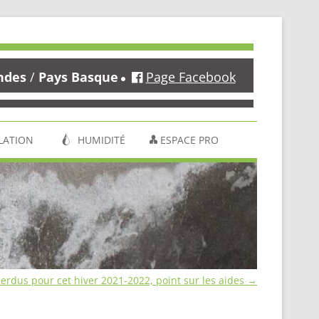
ndes
/
Pays Basque
Page Facebook
LATION
HUMIDITÉ
ESPACE PRO
erdus pour cet hiver 2021-2022, point sur les aides
→