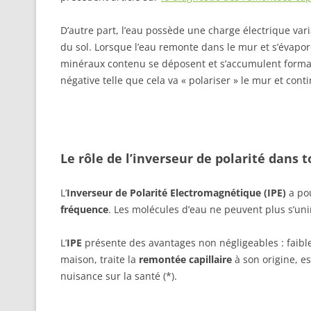
D’autre part, l’eau possède une charge électrique vari
du sol. Lorsque l’eau remonte dans le mur et s’évapore
minéraux contenu se déposent et s’accumulent for
négative telle que cela va « polariser » le mur et conti
Le rôle de l’inverseur de polarité dans t
L’
Inverseur de Polarité Electromagnétique (IPE)
a pou
fréquence
. Les molécules d’eau ne peuvent plus s’un
L’
IPE
présente des avantages non négligeables : faible 
maison, traite la
remontée capillaire
à son origine, e
nuisance sur la santé (*).