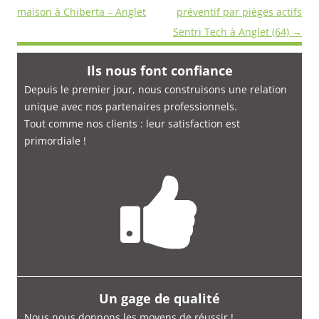
des
maison à Chiberta – Anglet
préventif par pièges actifs
articles
Sentri Tech à Anglet (64)
→
Ils nous font confiance
Depuis le premier jour, nous construisons une relation
unique avec nos partenaires professionnels.
Tout comme nos clients : leur satisfaction est
primordiale
!
Un gage de qualité
Nous nous donnons les moyens de réussir !