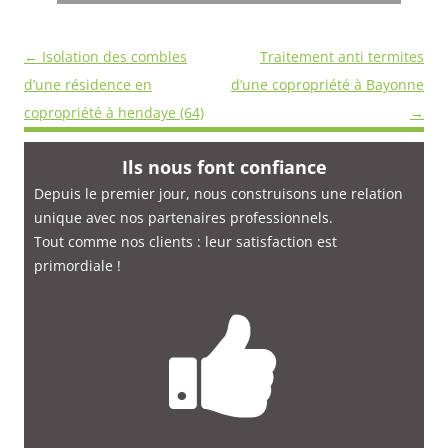
Navigation
←
Isolation des combles
Traitement anti termites
des
d’une résidence en
d’une copropriété à Bayonne
articles
copropriété à hendaye (64)
→
Ils nous font confiance
Depuis le premier jour, nous construisons une relation
unique avec nos partenaires professionnels.
Tout comme nos clients : leur satisfaction est
primordiale
!