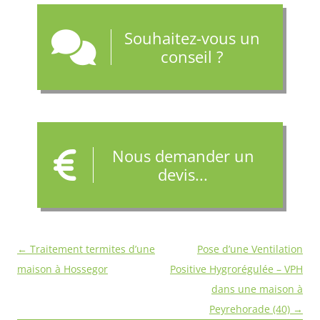
Souhaitez-vous un
conseil ?
Nous demander un
devis...
Navigation
←
Traitement termites d’une
Pose d’une Ventilation
des
maison à Hossegor
Positive Hygrorégulée – VPH
articles
dans une maison à
Peyrehorade (40)
→