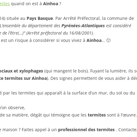
mites
quand on est à
Ainhoa
?
4) située au
Pays Basque
. Par Arrêté Préfectoral, la commune de
"L’ensemble du département des
Pyrénées-Atlantiques
est considéré
 de l’être(…)" (Arrêté préfectoral du 16/08/2001).
 est un risque à considérer si vous vivez à
Ainhoa
… 🙁
ociaux et xylophages
(qui mangent le bois). Fuyant la lumière, ils s
ste termites sur Ainhoa
). Des signes permettent de vous aider à d
sé par les termites qui apparaît à la surface d’un mur, du sol ou du
u’on observe,
de sa matière, dégât qui témoigne que les
termites
sont à l’œuvre
 maison ? Faites appel à un
professionnel des termites
. Contacte