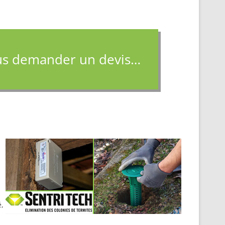
s demander un devis…
s
é,