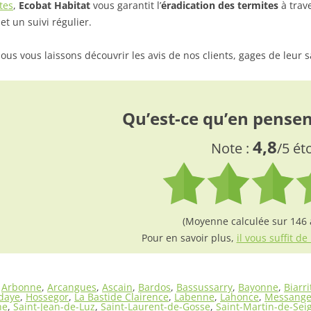
tes
,
Ecobat Habitat
vous garantit l’
éradication des termites
à trave
et un suivi régulier.
ous vous laissons découvrir les avis de nos clients, gages de leur s
Qu’est-ce qu’en pensent
4,8
Note :
/5 ét
(Moyenne calculée sur 146 a
Pour en savoir plus,
il vous suffit de 
Arbonne
,
Arcangues
,
Ascain
,
Bardos
,
Bassussarry
,
Bayonne
,
Biarri
daye
,
Hossegor
,
La Bastide Clairence
,
Labenne
,
Lahonce
,
Messange
ne
,
Saint-Jean-de-Luz
,
Saint-Laurent-de-Gosse
,
Saint-Martin-de-Sei