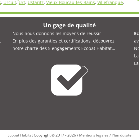
s
,
Urcuit
,
Urt
,
Ustaritz
,
Vieux-Boucau-les-Bains
,
Villefranque
,
Un gage de qualité
Nous nous donnons les moyens de réussir !
Ec
.
En plus des garanties et certifications, découvrez
av
notre charte des 5 engagements Ecobat Habitat…
No
La
La
Ecobat Habitat
Copyright © 2017 - 2026 /
Mentions légales
/
Plan du site