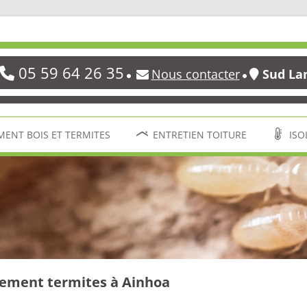
05 59 64 26 35
Nous contacter
Sud La
Aller
au
MENT BOIS ET TERMITES
ENTRETIEN TOITURE
ISO
contenu
itement termites à Ainhoa