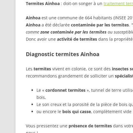
Termites Ainhoa
: doit-on songer à un
traitement ter
Ainhoa
est une commune de 664 habitants (INSEE 201
Ainhoa
a été déclarée
contaminée par les termites
.
comme
zone contaminée par les termites
ou susceptible
Donc avoir une
activité de termites
dans la propriété
Diagnostic termites Ainhoa
Les
termites
vivent en colonie, ce sont des
insectes s
recommandons grandement de solliciter un
spéciali
Le «
cordonnet termites
», tunnel de terre utili
bois,
Le son creux et la porosité de la pièce de bois q
ou encore le
bois qui casse
, complètement vide 
Vous pressentez une
présence de termites
dans votre
nous !