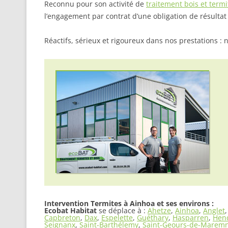
Reconnu pour son activité de
traitement bois et termi
l’engagement par contrat d’une obligation de résultat 
Réactifs, sérieux et rigoureux dans nos prestations : n
Intervention Termites à Ainhoa et ses environs :
Ecobat Habitat
se déplace à :
Ahetze
,
Ainhoa
,
Anglet
,
Capbreton
,
Dax
,
Espelette
,
Guéthary
,
Hasparren
,
Hen
Seignanx
,
Saint-Barthélemy
,
Saint-Geours-de-Marem