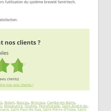
rs l’utilisation du système breveté Sentritech,
atisfaction.
 nos clients ?
oiles
vis clients)
lire nos avis clients !
tz
,
Bidart
,
Boucau
,
Briscous
,
Cambo-les-Bains
,
s
,
Mouguerre
,
Ondres
,
Peyrehorade
,
Saint-André-de-
gnanx
,
Saint-Paul-lès-Dax
,
Saint-Pierre-d'Irube
,
Saint-