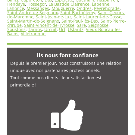
Hendaye
,
Hossegor
,
La Bastide Clairence
,
Labenne
,
Lahonce
,
Messanges
,
Mouguerre
,
Ondres
,
Peyrehorade
,
Saint-André-de-Seignanx
,
Saint-Barthélemy
,
Saint-Geours-
de-Maremne
,
Saint-Jean-de-Luz
,
Saint-Laurent-de-Gosse
,
Saint-Martin-de-Seignanx
,
Saint-Paul-lès-Dax
,
Saint-Pierre-
d'Irube
,
Saint-Vincent-de-Tyrosse
,
Sare
,
Seignosse
,
Soustons
,
Tarnos
,
Urcuit
,
Urt
,
Ustaritz
,
Vieux-Boucau-les-
Bains
,
Villefranque
,
Ils nous font confiance
Depuis le premier jour, nous construisons une relation
unique avec nos partenaires professionnels.
Tout comme nos clients : leur satisfaction est
primordiale
!