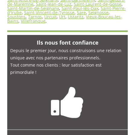
de-Maremne
,
Saint-Jean-de-Luz
,
Saint-Laurent-de-Gosse
,
Saint-Martin-de-Seignanx
,
Saint-Paul-lès-Dax
,
Saint-Pierre-
d'Irube
,
Saint-Vincent-de-Tyrosse
,
Sare
,
Seignosse
,
Soustons
,
Tarnos
,
Urcuit
,
Urt
,
Ustaritz
,
Vieux-Boucau-les-
Bains
,
Villefranque
,
Ils nous font confiance
Depuis le premier jour, nous construisons une relation
unique avec nos partenaires professionnels.
Tout comme nos clients : leur satisfaction est
primordiale
!