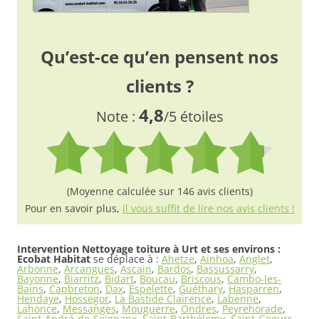
Qu’est-ce qu’en pensent nos
clients ?
4,8
Note :
/5 étoiles
(Moyenne calculée sur 146 avis clients)
Pour en savoir plus,
il vous suffit de lire nos avis clients !
Intervention Nettoyage toiture à Urt et ses environs :
Ecobat Habitat
se déplace à :
Ahetze
,
Ainhoa
,
Anglet
,
Arbonne
,
Arcangues
,
Ascain
,
Bardos
,
Bassussarry
,
Bayonne
,
Biarritz
,
Bidart
,
Boucau
,
Briscous
,
Cambo-les-
Bains
,
Capbreton
,
Dax
,
Espelette
,
Guéthary
,
Hasparren
,
Hendaye
,
Hossegor
,
La Bastide Clairence
,
Labenne
,
Lahonce
,
Messanges
,
Mouguerre
,
Ondres
,
Peyrehorade
,
Saint-André-de-Seignanx
,
Saint-Barthélemy
,
Saint-Geours-