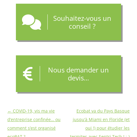
Souhaitez-vous un
conseil ?
Nous demander un
devis…
Navigation
←
COVID-19, vis ma vie
Ecobat va du Pays Basque
des
d’entreprise confinée… ou
jusqu’à Miami en Floride (et
articles
comment s’est organisé
oui !) pour étudier les
ecoBAT ?
termites avec Sentri Tech ! ;-)