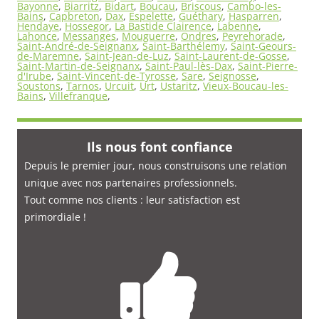
Bayonne
,
Biarritz
,
Bidart
,
Boucau
,
Briscous
,
Cambo-les-
Bains
,
Capbreton
,
Dax
,
Espelette
,
Guéthary
,
Hasparren
,
Hendaye
,
Hossegor
,
La Bastide Clairence
,
Labenne
,
Lahonce
,
Messanges
,
Mouguerre
,
Ondres
,
Peyrehorade
,
Saint-André-de-Seignanx
,
Saint-Barthélemy
,
Saint-Geours-
de-Maremne
,
Saint-Jean-de-Luz
,
Saint-Laurent-de-Gosse
,
Saint-Martin-de-Seignanx
,
Saint-Paul-lès-Dax
,
Saint-Pierre-
d'Irube
,
Saint-Vincent-de-Tyrosse
,
Sare
,
Seignosse
,
Soustons
,
Tarnos
,
Urcuit
,
Urt
,
Ustaritz
,
Vieux-Boucau-les-
Bains
,
Villefranque
,
Ils nous font confiance
Depuis le premier jour, nous construisons une relation
unique avec nos partenaires professionnels.
Tout comme nos clients : leur satisfaction est
primordiale
!