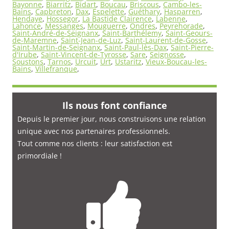
Bayonne
,
Biarritz
,
Bidart
,
Boucau
,
Briscous
,
Cambo-les-
Bains
,
Capbreton
,
Dax
,
Espelette
,
Guéthary
,
Hasparren
,
Hendaye
,
Hossegor
,
La Bastide Clairence
,
Labenne
,
Lahonce
,
Messanges
,
Mouguerre
,
Ondres
,
Peyrehorade
,
Saint-André-de-Seignanx
,
Saint-Barthélemy
,
Saint-Geours-
de-Maremne
,
Saint-Jean-de-Luz
,
Saint-Laurent-de-Gosse
,
Saint-Martin-de-Seignanx
,
Saint-Paul-lès-Dax
,
Saint-Pierre-
d'Irube
,
Saint-Vincent-de-Tyrosse
,
Sare
,
Seignosse
,
Soustons
,
Tarnos
,
Urcuit
,
Urt
,
Ustaritz
,
Vieux-Boucau-les-
Bains
,
Villefranque
,
Ils nous font confiance
Depuis le premier jour, nous construisons une relation
unique avec nos partenaires professionnels.
Tout comme nos clients : leur satisfaction est
primordiale
!